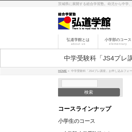
茨城県に展開する総合学習塾。幼児から中学
弘道学館とは
小学部のコース
about us
elementary
中学受験科「JS4プ
HOME
»
中学受験科「JS4プレ講座」お申し込みフォ
コースラインナップ
小学生のコース