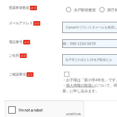
受講希望教室
必須
水戸駅前教室
県庁
メールアドレス
必須
電話番号
必須
ご住所
必須
ご確認事項
必須
・お子様は「新小学4年生」です
・
個人情報の取扱い
について、
座」に申し込みます。