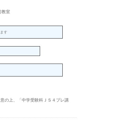
前教室
。
同意の上、「中学受験科ＪＳ４プレ講