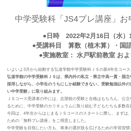
中学受験科「JS4プレ講座」
●日時 2022年2月16日（水）17
●受講科目 算数（植木算）・国
●実施教室： 水戸駅前教室 およ
いよいよ3月から始動する弘道学館中学受験科ＪＳの新4年生コー
弘道学館の中学受験科ＪＳは、県内外の私立・県立中高一貫・国立
採用しながら、小学生のうちにしか経験できない、受験勉強以外の
い中学受験」に取り組みます。
ＪＳコース受講者の中には、志望校の受験と合格はもちろん、公立
るために、中学受験のカリキュラムに取り組む子どもたちも多数在
今回は、4年生からはじまるＪＳコースのスタートに際し、まずは
ための「無料プレ講座」をご用意しました。
中学受験を目指したい方も、将来の選択肢を広げるための学習習慣