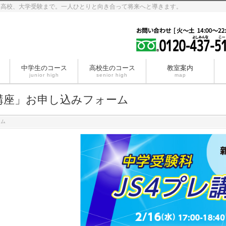
、高校、大学受験まで。一人ひとりと向き合って将来へと導きます。
中学生のコース
高校生のコース
教室案内
junior high
senior high
map
レ講座」お申し込みフォーム
ーム