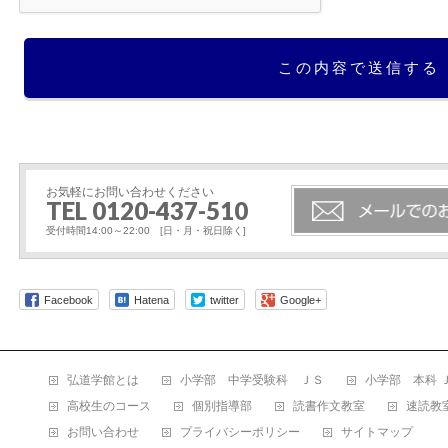
お気軽にお問い合わせください
TEL 0120-437-510
受付時間14:00～22:00 [日・月・祝日除く]
Facebook
Hatena
twitter
Google+
弘道学館とは
小学部 中学受験科 ＪＳ
小学部 本科 
高校生のコース
個別指導部
読書作文教室
速読教
お問い合わせ
プライバシーポリシー
サイトマップ